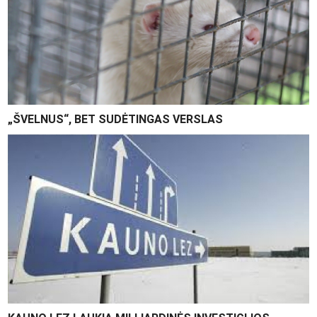
„ŠVELNUS“, BET SUDĖTINGAS VERSLAS