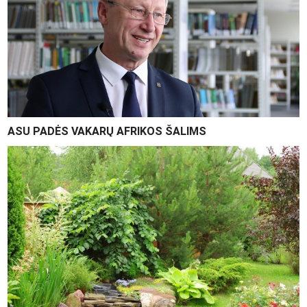
ASU PADĖS VAKARŲ AFRIKOS ŠALIMS