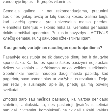
vandenyje tirpius – B grupės vitaminus.
Gemalais galima, ir net rekomenduojama, praturtinti
tradicines grikių, avižų ar kitų kruopų košes. Galima teigti,
kad kviečių gemalai yra universalus maisto priedas.
Vienintelis kriterijus – skonio reikalas. Gemalus geriausiai
rinktis termiškai apdorotus. Puikus to pavyzdys – ACTIVUS
kviečių gemalai, kurių pakuotės užteks tikrai ilgam.
Kuo gemalų vartojimas naudingas sportuojantiems?
Pasaulyje egzistuoja ne tik daugybė dietų, bet ir daugybė
sporto šakų. Kai kurios sporto šakos pasižymi neįprastais
rizikos veiksniais – virškinamo trakto veiklos sutrikimais.
Sportininkai neretai naudoja daug maisto papildų, kad
pagerintų savo asmeninius ar varžybinius rezultatus. Deja,
per retai jie susimąsto apie šių priedų galimą poveikį
sveikatai.
Žmogus daro sau meškos paslaugą, kai vartoja per daug
sintetinių antioksidantų, nes pastarieji (įvairūs sintetiniai
papildai ir vitaminų kompleksai) ne tik gali sukelti įvairias