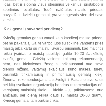
ligas, bet ir slopina visus stresinius veiksnius, pristabdo ir
sportinius rezultatus. Todėl natūralus maisto priedas,
pavyzdžiui, kviečių gemalai, yra vertingesnis vien dėl savo
kilmės.
Kiek gemalų suvartoti per dieną?
Kviečių gemalus geriau vartoti kaip kasdienį maisto priedą,
bet ne pakaitalą. Galite vartoti juos su stikline vandens prieš
maistą arba kartu su maistu. Svarbu prisiminti, kad maitintis
reikia įvairiai, o maistą papildyti galite 10-20 šaukštelių
kviečių gemalų. Griežtų visiems tinkamų rekomendacijų
nėra, nes kiekvienas žmogus, priklausomai nuo savo
dienos režimo, valgymų skaičiaus, kūno masės, turėtų
pasirinkti tinkamiausią ir priimtiniausią gemalų kiekį.
Žinoma, rekomenduojama atsižvelgti į Pasaulio sveikatos
bei kitų sveikatos organizacijų bendras rekomendacijas dėl
vartojamų maistinių skaidulų kiekio – jų, priklausomai nuo
amžiaus, per dieną reikia gauti su maistu 20-50 gramų.
Kviečių gemalai tam puikiai tinka.