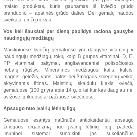
maisto produktas, kuris gaunamas iš kviečio grūdo
branduolio – apatinės grūdo dalies. Dėl gemalų naudos
sveikatai ginčų nekyla.
Vos keli šaukštai per dieną papildys racioną gausybe
naudingųjų medžiagų
Maistiniuose kviečių gemaluose yra daugybė vitaminų ir
naudingųjų medžiagų, tokių kaip B grupės vitaminai, D, E,
PP vitaminai, baltymai, angliavandeniai, polisočiosios
riebalų rūgštys. Mineralinės medžiagos: kalis, kalcis,
magnis, geležis, varis, natris bei žmogaus smegenų veiklą
aktyvinantis fitinas. Maistinių skaidulų kiekis kviečių
gemaluose (100 g) yra apie 14 g, o tai kur kas daugiau nei
avižose, grikiuose ar pačiuose kviečiuose.
Apsaugo nuo įvairių lėtinių ligų
Gemaluose esantys natūralūs antioksidantai apsaugo
žmogaus organizmą nuo įvairių lėtinių ligų, padeda
imuninei sistemai sunaikinti jas sukeliančius