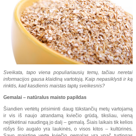
Sveikata, tapo viena populiariausių temų, tačiau neretai
informacijos gausa klaidiną vartotoją. Kaip nepasiklysti ir ką
rinktis, kad kasdienis maistas taptų sveikesnis?
Gemalai – natūralus maisto papildas
Šiandien vertėtų prisiminti daug tūkstančių metų vartojamą
ir vis iš naujo atrandamą kviečio grūdą, tiksliau, vieną
neįtikėtinai naudingą jo dalį – gemalą. Šiais laikais tik kelios
rūšys šio augalo yra laukinės, o visos kitos – kultūrinės.
Savo maistine verte kviečio gemalas yra ypač turtingas