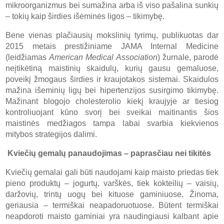
mikroorganizmus bei sumažina arba iš viso pašalina sunkių
– tokių kaip širdies išėminės ligos – tikimybę.
Bene vienas plačiausių mokslinių tyrimų, publikuotas dar
2015 metais prestižiniame JAMA Internal Medicine
(leidžiamas
American Medical Association
) žurnale, parodė
neįtikėtiną maistinių skaidulų, kurių gausu gemaluose,
poveikį žmogaus širdies ir kraujotakos sistemai. Skaidulos
mažina išeminių ligų bei hipertenzijos susirgimo tikimybę.
Mažinant blogojo cholesterolio kiekį kraujyje ar tiesiog
kontroliuojant kūno svorį bei sveikai maitinantis šios
maistinės medžiagos tampa labai svarbia kiekvienos
mitybos strategijos dalimi.
Kviečių gemalų panaudojimas – paprasčiau nei tikitės
Kviečių gemalai gali būti naudojami kaip maisto priedas tiek
pieno produktų – jogurtų, varškės, tiek kokteilių – vaisių,
daržovių, trintų uogų bei kituose gaminiuose. Žinoma,
geriausia – termiškai neapadoruotuose. Būtent termiškai
neapdoroti maisto gaminiai yra naudingiausi kalbant apie