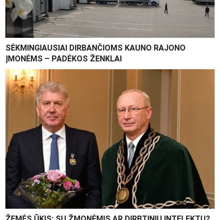
SĖKMINGIAUSIAI DIRBANČIOMS KAUNO RAJONO
ĮMONĖMS – PADĖKOS ŽENKLAI
ŽEMĖS ŪKIS: SU ŽMONĖMIS AR DIRBTINIU INTELEKTU?