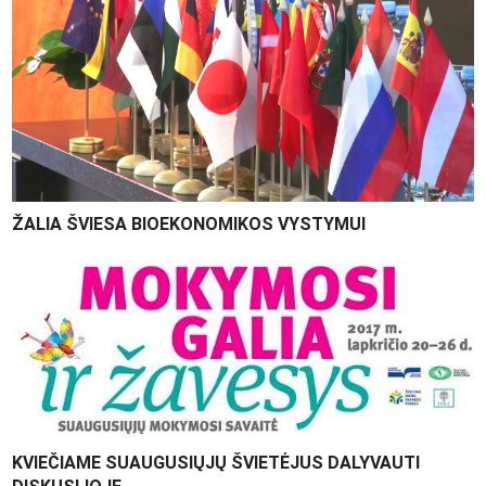
ŽALIA ŠVIESA BIOEKONOMIKOS VYSTYMUI
KVIEČIAME SUAUGUSIŲJŲ ŠVIETĖJUS DALYVAUTI