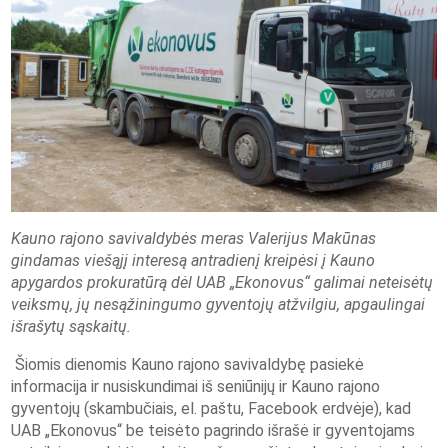
Kauno rajono savivaldybės meras Valerijus Makūnas
gindamas viešąjį interesą antradienį kreipėsi į Kauno
apygardos prokuratūrą dėl UAB „Ekonovus“ galimai neteisėtų
veiksmų, jų nesąžiningumo gyventojų atžvilgiu, apgaulingai
išrašytų sąskaitų.
Šiomis dienomis Kauno rajono savivaldybę pasiekė
informacija ir nusiskundimai iš seniūnijų ir Kauno rajono
gyventojų (skambučiais, el. paštu, Facebook erdvėje), kad
UAB „Ekonovus“ be teisėto pagrindo išrašė ir gyventojams