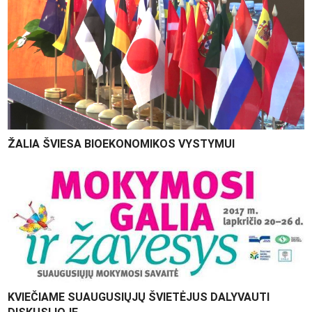
ŽALIA ŠVIESA BIOEKONOMIKOS VYSTYMUI
KVIEČIAME SUAUGUSIŲJŲ ŠVIETĖJUS DALYVAUTI