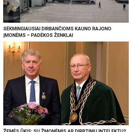
SĖKMINGIAUSIAI DIRBANČIOMS KAUNO RAJONO
ĮMONĖMS – PADĖKOS ŽENKLAI
ŽEMĖS ŪKIS: SU ŽMONĖMIS AR DIRBTINIU INTELEKTU?