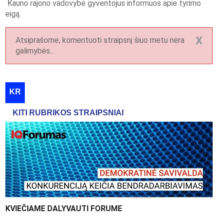
Kauno rajono vadovybė gyventojus informuos apie tyrimo
eigą.
X
Atsiprašome, komentuoti straipsnį šiuo metu nėra
galimybės...
KR
KITI RUBRIKOS STRAIPSNIAI
KVIEČIAME DALYVAUTI FORUME