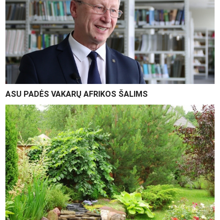
ASU PADĖS VAKARŲ AFRIKOS ŠALIMS