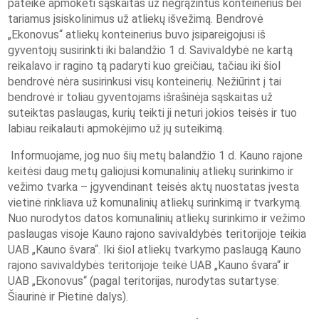
pateikė apmokėti sąskaitas už negrąžintus konteinerius bei
tariamus įsiskolinimus už atliekų išvežimą. Bendrovė
„Ekonovus“ atliekų konteinerius buvo įsipareigojusi iš
gyventojų susirinkti iki balandžio 1 d. Savivaldybė ne kartą
reikalavo ir ragino tą padaryti kuo greičiau, tačiau iki šiol
bendrovė nėra susirinkusi visų konteinerių. Nežiūrint į tai
bendrovė ir toliau gyventojams išrašinėja sąskaitas už
suteiktas paslaugas, kurių teikti ji neturi jokios teisės ir tuo
labiau reikalauti apmokėjimo už jų suteikimą.
Informuojame, jog nuo šių metų balandžio 1 d. Kauno rajone
keitėsi daug metų galiojusi komunalinių atliekų surinkimo ir
vežimo tvarka – įgyvendinant teisės aktų nuostatas įvesta
vietinė rinkliava už komunalinių atliekų surinkimą ir tvarkymą.
Nuo nurodytos datos komunalinių atliekų surinkimo ir vežimo
paslaugas visoje Kauno rajono savivaldybės teritorijoje teikia
UAB „Kauno švara“. Iki šiol atliekų tvarkymo paslaugą Kauno
rajono savivaldybės teritorijoje teikė UAB „Kauno švara“ ir
UAB „Ekonovus“ (pagal teritorijas, nurodytas sutartyse:
Šiaurinė ir Pietinė dalys).